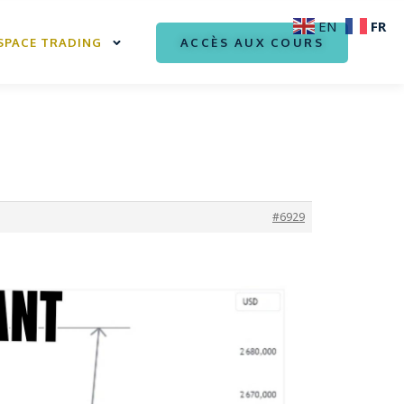
FR
EN
ACCÈS AUX COURS
SPACE TRADING
#6929