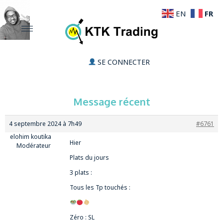
FR
EN
SE CONNECTER
Message récent
4 septembre 2024 à 7h49
#6761
elohim koutika
Hier
Modérateur
Plats du jours
3 plats :
Tous les Tp touchés :
Zéro : SL