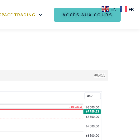
FR
EN
ACCÈS AUX COURS
SPACE TRADING
#6455