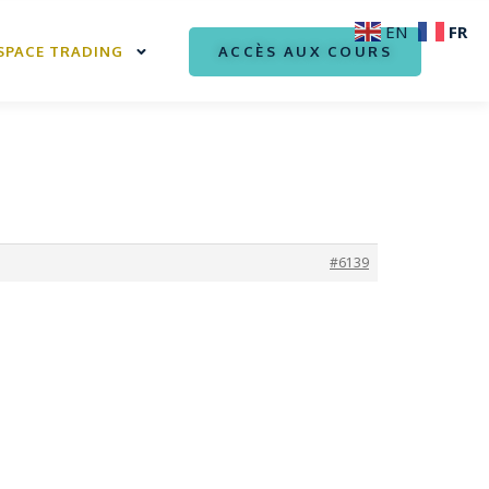
FR
EN
ACCÈS AUX COURS
SPACE TRADING
#6139