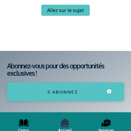
Allez sur le sujet
Abonnez-vous pour des opportunités
exclusives !
S'ABONNEZ
Cours
Accueil
Services