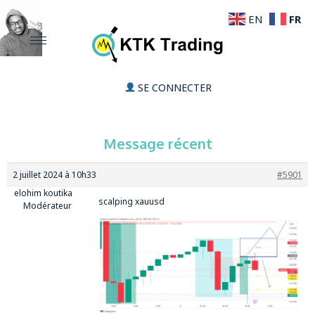
FR
EN
SE CONNECTER
Message récent
2 juillet 2024 à 10h33
#5901
elohim koutika
scalping xauusd
Modérateur