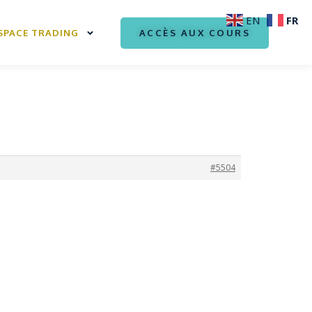
FR
EN
ACCÈS AUX COURS
SPACE TRADING
#5504