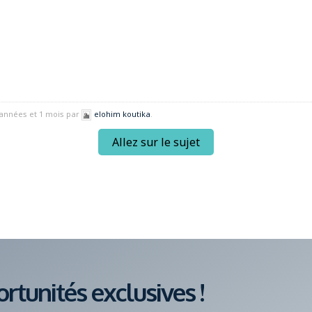
2 années et 1 mois par
elohim koutika
.
Allez sur le sujet
tunités exclusives !